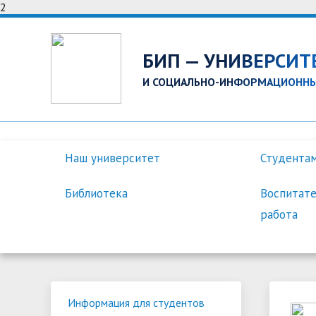
2
БИП — УНИВЕРСИТ
И СОЦИАЛЬНО-ИНФОРМАЦИОННЫ
Наш университет
Студента
Библиотека
Воспитате
работа
Вступительное слово ректора
Система дистанционного
О магистратуре
Поступающим в аспирантуру
Правоведение
Информация о библиотеке
День информирования
Научно-исследовательская
Истор
Информ
Поряд
Обучаю
Психол
График
БРСМ
Научно
Информация для студентов