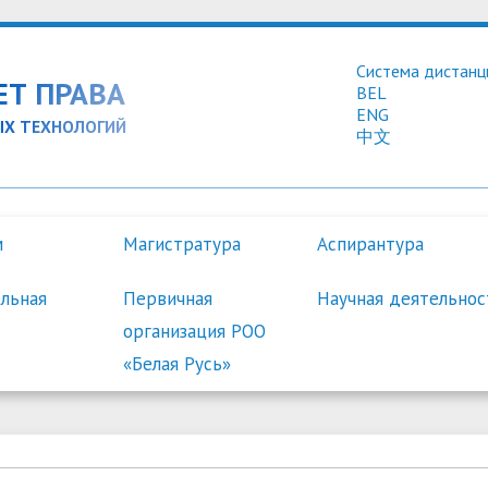
Система дистанц
ЕТ ПРАВА
BEL
ENG
Х ТЕХНОЛОГИЙ
中文
м
Магистратура
Аспирантура
льная
Первичная
Научная деятельнос
организация РОО
«Белая Русь»
ия БИП
ация для студентов
ок приема
щимся в аспирантуре
огия управления
 работы
-исследовательская
Администрация
График образовательного
Расписание занятий
Научному руководителю
Порядок приёма
Электронный каталог
ТДД и МООП
Студенческое научное об