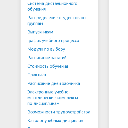
обучения
работа
работа
Система дистанционного
Совет университета
Программы и вопросы для
Кандидатские экзамены
Оздоровление
Факуль
График
Стоимо
Молод
обучения
вступительных экзаменов
Электронная библиотека БИП
Республиканский конкурс
комисс
Новые 
и прое
Конкур
Распределение студентов по
Структурные подразделения
Расписание занятий
Норма
Стоимо
группам
(Репозиторий)
научных работ студентов
студе
Стоимость обучения
Кружки и клубы
Порядо
Газета
Выпускникам
Расписание дней заочника
Органи
в магистратуре
и офор
График учебного процесса
Образовательные
Правил
обуча
магист
Модули по выбору
программы БИП
Нормативно-правовое
Сборник научных статей
работн
Жилой
Расписание занятий
обеспечение воспитательного
студентов и магистрантов БИП
Стоимость обучения
процесса
Практика
Расписание дней заочника
Воспитание
Электронные учебно-
методические комплексы
по дисциплинам
Возможности трудоустройства
Каталог учебных дисциплин