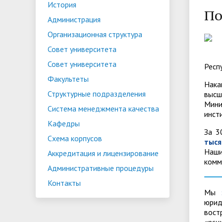
История
вступительных экзаменов
Электронная библиотека БИП
Республиканский конкурс
комисс
Новые 
и прое
Конкур
По
Администрация
Структурные подразделения
Расписание занятий
Норма
Стоимо
(Репозиторий)
научных работ студентов
студе
Организационная структура
Стоимость обучения
Кружки и клубы
Порядо
Газета
Расписание дней заочника
Органи
Совет университета
в магистратуре
и офор
Образовательные
Правил
обуча
Совет университета
магист
Респ
программы БИП
Нормативно-правовое
Сборник научных статей
работн
Жилой
Факультеты
Нака
обеспечение воспитательного
студентов и магистрантов БИП
Структурные подразделения
высш
Мини
процесса
Система менеджмента качества
инст
Кафедры
Воспитание
За 3
Схема корпусов
тыся
Наши
Аккредитация и лицензирование
комм
Административные процедуры
Контакты
Мы
юрид
вост