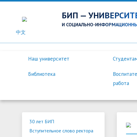
БИП — УНИВЕРСИТ
И СОЦИАЛЬНО-ИНФОРМАЦИОННЫ
中文
Наш университет
Студента
Библиотека
Воспитате
работа
Вступительное слово ректора
Система дистанционного
О магистратуре
Поступающим в аспирантуру
Правоведение
Информация о библиотеке
День информирования
Научно-исследовательская
Истор
Информ
Поряд
Обучаю
Психол
График
БРСМ
Научно
30 лет БИП
обучения
работа
работа
Вступительное слово ректора
Совет университета
Программы и вопросы для
Кандидатские экзамены
Оздоровление
Факуль
График
Стоимо
Молод