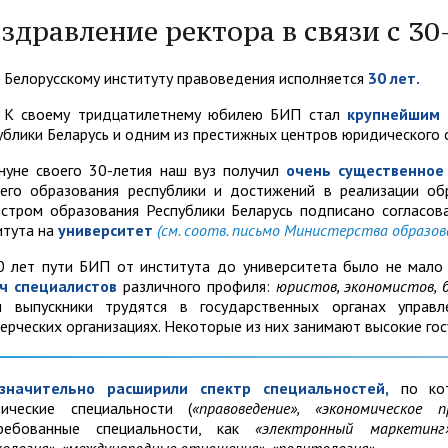
ии
поступления
кты
с научных работ
вступительных испытаний
Антиплагиат
психологическая служба
Научные мероприятия
здравление ректора в связи с 3
тивные документы
сть обучения
Система менеджмента кач
Оплата за обучение
нтов БИП
и конференции
к подготовки
 «Наша жизнь»
План приема
В помощь куратору
Белорусскому институту правоведения исполняется
30 лет.
зация питания
Электронные учебно-
мления
К своему тридцатилетнему юбилею БИП стал
крупнейшим 
а педагогических
ющихся
Контакты
методические комплексы
ерских диссертаций
ублики Беларусь и одним из престижных центров юридического 
иков
 фонд БИП
по дисциплинам
Профилактическая работа
нуне своего 30-летия наш вуз получил
очень существенное
его образования республики и достижений в реализации об
стром образования Республики Беларусь подписано согласов
итута на
университет
(см. соотв. письмо Министерства образова
0 лет пути БИП от института до университета было не мал
ч специалистов
различного профиля:
юристов, экономистов, 
 выпускники трудятся в государственных органах управле
ерческих организациях. Некоторые из них занимают высокие го
значительно расширили спектр специальностей,
по кот
ические специальности (
«правоведение», «экономическое 
ребованные специальности, как
«электронный маркетинг