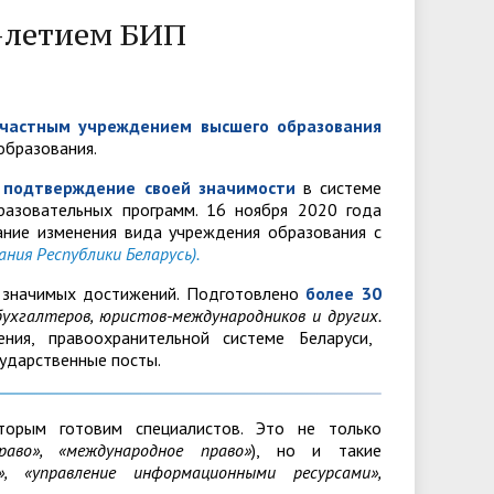
образовательного процесса
отрядов
Научно-педагогические школы
0-летием БИП
ества
Административные процедуры
Практика
(одно окно)
Организация питания
Журнал «Сацыяльна-эканамiчныя i
Возможности трудоустройства
обучающихся
прававыя даследаваннi»
частным учреждением высшего образования
Доска почета
образования.
Каталог учебных дисциплин
Стратегия развития молодёжной
 подтверждение своей значимости
в системе
политики
разовательных программ. 16 ноября 2020 года
Переводы и восстановления
ание изменения вида учреждения образования с
на 2020-2030 годы
ния Республики Беларусь).
о значимых достижений. Подготовлено
более 30
бухгалтеров, юристов-международников и других.
ния, правоохранительной системе Беларуси,
сударственные посты.
орым готовим специалистов. Это не только
право», «международное право»
), но и такие
», «управление информационными ресурсами»,