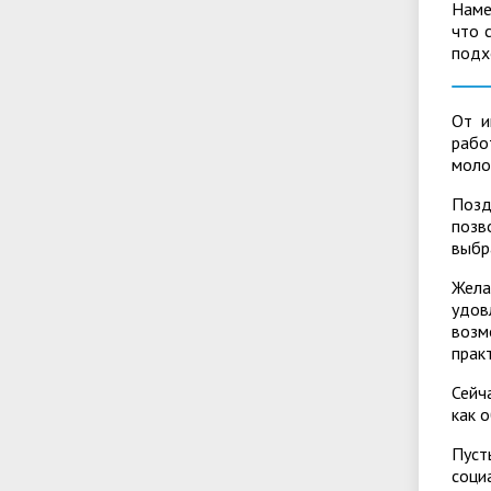
Наме
что 
подх
От и
рабо
моло
Позд
позв
выбр
Жела
удов
возм
прак
Сейч
как 
Пуст
соци