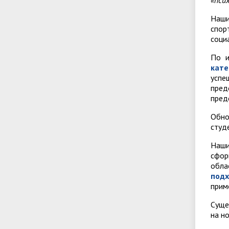
«пси
Наши
спор
соци
По и
кате
успе
пред
пред
Обно
студ
Наши
сфо
обла
подх
прим
Суще
на н