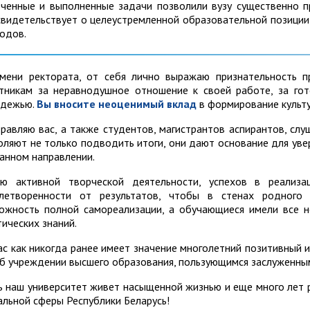
ченные и выполненные задачи позволили вузу
существенно п
свидетельствует о целеустремленной образовательной позиции
одов.
мени ректората, от себя лично выражаю признательность пр
тникам за неравнодушное отношение к своей работе, за гот
дежью.
Вы вносите неоценимый вклад
в формирование культу
равляю вас, а также студентов, магистрантов аспирантов, сл
оляют не только подводить итоги, они дают основание для уве
анном направлении.
ю активной творческой деятельности, успехов в реализац
летворенности от результатов, чтобы в стенах родного 
ожность полной самореализации, а обучающиеся имели все 
тических знаний.
ас как никогда ранее имеет значение многолетний позитивный
об учреждении высшего образования, пользующимся заслуженны
ь наш университет живет насыщенной жизнью и еще много лет р
альной сферы Республики Беларусь!