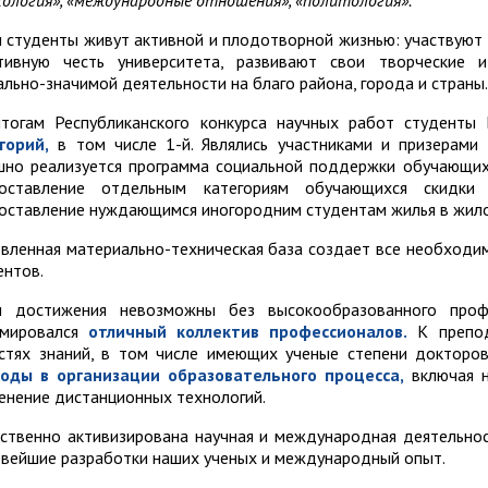
хология», «международные отношения», «политология».
 студенты живут активной и плодотворной жизнью: участвуют 
тивную честь университета, развивают свои творческие и
ально-значимой деятельности на благо района, города и страны.
тогам Республиканского конкурса научных работ студент
горий,
в том числе 1-й. Являлись участниками и призерам
шно реализуется программа социальной поддержки обучающих
оставление отдельным категориям обучающихся скидки
оставление нуждающимся иногородним студентам жилья в жил
вленная материально-техническая база создает все необходи
ентов.
 достижения невозможны без высокообразованного профе
рмировался
отличный коллектив профессионалов.
К препод
стях знаний, в том числе имеющих ученые степени докторо
оды в организации образовательного процесса,
включая н
енение дистанционных технологий.
ственно активизирована научная и международная деятельнос
овейшие разработки наших ученых и международный опыт.